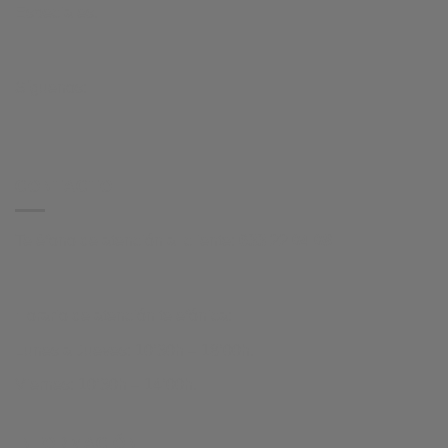
Especiales.
Síguenos:
CONTACTO
Teléfono de atención al cliente:
633 22 04 08
Horario de atención telefónica:
Lunes a Jueves: 10’30h – 18’00h.
Viernes: 10’30h – 14’00h.
INFORMACIÓN