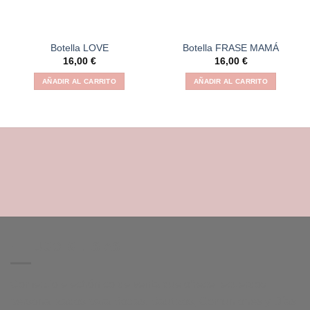
Botella LOVE
Botella FRASE MAMÁ
16,00
€
16,00
€
AÑADIR AL CARRITO
AÑADIR AL CARRITO
HI HUGO IGLESIAS
Comercio electrónico de venta que ofrece recuerdos
personalizados para Bodas, Bautizos, Comuniones y Días