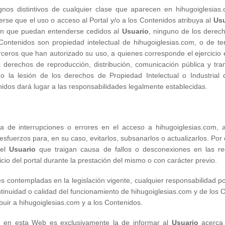
nos distintivos de cualquier clase que aparecen en hihugoiglesia
erse que el uso o acceso al Portal y/o a los Contenidos atribuya al
Usu
 sin que puedan entenderse cedidos al
Usuario
, ninguno de los derech
ontenidos son propiedad intelectual de hihugoiglesias.com, o de te
erceros que han autorizado su uso, a quienes corresponde el ejercicio
 derechos de reproducción, distribución, comunicación pública y tran
 la lesión de los derechos de Propiedad Intelectual o Industrial d
idos dará lugar a las responsabilidades legalmente establecidas.
cia de interrupciones o errores en el acceso a hihugoiglesias.com,
sfuerzos para, en su caso, evitarlos, subsanarlos o actualizarlos. Por
 el
Usuario
que traigan causa de fallos o desconexiones en las r
cio del portal durante la prestación del mismo o con carácter previo.
s contempladas en la legislación vigente, cualquier responsabilidad po
ntinuidad o calidad del funcionamiento de hihugoiglesias.com y de los 
buir a hihugoiglesias.com y a los Contenidos.
n en esta Web es exclusivamente la de informar al
Usuario
acerca 