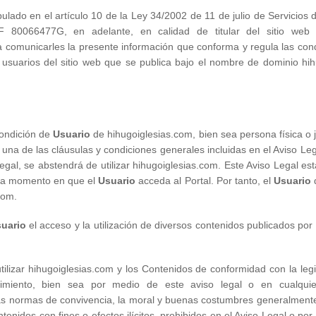
ulado en el artículo 10 de la Ley 34/2002 de 11 de julio de Servicios
F 80066477G, en adelante, en calidad de titular del sitio web h
 comunicarles la presente información que conforma y regula las cond
os usuarios del sitio web que se publica bajo el nombre de dominio 
condición de
Usuario
de hihugoiglesias.com, bien sea persona física o j
una de las cláusulas y condiciones generales incluidas en el Aviso Leg
gal, se abstendrá de utilizar hihugoiglesias.com. Este Aviso Legal es
ada momento en que el
Usuario
acceda al Portal. Por tanto, el
Usuario
com.
uario
el acceso y la utilización de diversos contenidos publicados por
lizar hihugoiglesias.com y los Contenidos de conformidad con la legisl
cimiento, bien sea por medio de este aviso legal o en cualquie
s normas de convivencia, la moral y buenas costumbres generalmente 
nidos con fines o efectos ilícitos, prohibidos en el Aviso Legal o por 