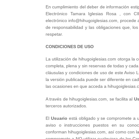
En cumplimiento del deber de información estip
Electrónico Tamara Iglesias Rosa , con CI
electrónico info@hihugoiglesias.com, procede a
de responsabilidad y las obligaciones que, l
respetar.
CONDICIONES DE USO
La utilización de hihugoiglesias.com otorga la 
completa, plena y sin reservas de todas y cada 
cláusulas y condiciones de uso de este Aviso Le
la versión publicada puede ser diferente en c
las ocasiones en que acceda a hihugoiglesias.
A través de hihugoiglesias.com, se facilita al
Us
terceros autorizados.
El
Usuario
está obligado y se compromete a uti
aviso o instrucciones puestos en su cono
conforman hihugoiglesias.com, así como con la
compromete a NO utilizar cualquiera de los Conte