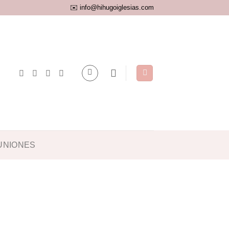
✉️ info@hihugoiglesias.com
UNIONES