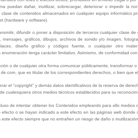
ma puedan dañar, inutilizar, sobrecargar, deteriorar o impedir la nor
a clase de contenidos almacenados en cualquier equipo informático pr
et (hardware y software).
smitir, difundir o poner a disposición de terceros cualquier clase de 
 mensajes, gráficos, dibujos, archivos de sonido y/o imagen, fotogra
 enlaces, diseño gráfico y códigos fuente, o cualquier otro mat
 enumeración tenga carácter limitativo. Asimismo, de conformidad con 
posición o de cualquier otra forma comunicar públicamente, transformar 
ta de com, que es titular de los correspondientes derechos, o bien que e
rar el “copyright” y demás datos identificativos de la reserva de derech
o de cualesquiera otros medios técnicos establecidos para su reconocim
uso de intentar obtener los Contenidos empleando para ello medios o 
e efecto o se hayan indicado a este efecto en las páginas web donde 
 este efecto siempre que no entrañen un riesgo de daño o inutilización