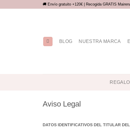
Saltar
🚚 Envío gratuito +120€ | Recogida GRATIS Mairena 
al
contenido
BLOG
NUESTRA MARCA
REGALO
Aviso Legal
DATOS IDENTIFICATIVOS DEL TITULAR DEL