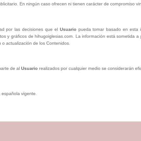
publicitario. En ningún caso ofrecen ni tienen carácter de compromiso vi
dad por las decisiones que el
Usuario
pueda tomar basado en esta in
os y gráficos de hihugoiglesias.com. La información está sometida a p
 o actualización de los Contenidos.
parte de al
Usuario
realizados por cualquier medio se considerarán efic
a española vigente.