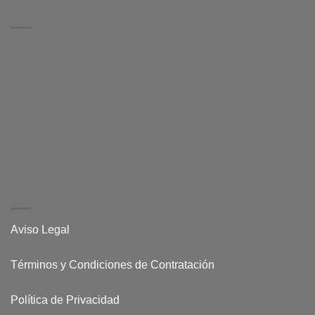
CONTACTO
Teléfono de atención al cliente:
633 22 04 08
Horario de atención telefónica:
Lunes a Jueves: 10’30h – 18’00h.
Viernes: 10’30h – 14’00h.
INFORMACIÓN
Aviso Legal
Términos y Condiciones de Contratación
Política de Privacidad