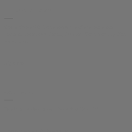
HI HUGO IGLESIAS
Comercio electrónico de venta que ofrece recuerdos
personalizados para Bodas, Bautizos, Comuniones y Días
Especiales.
Síguenos:
CONTACTO
Teléfono de atención al cliente:
633 22 04 08
Horario de atención telefónica: