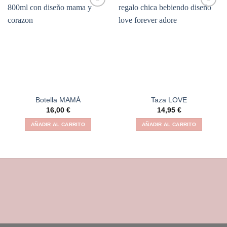
Añadir
Añadir
a la
a la
lista de
lista de
deseos
deseos
Botella MAMÁ
Taza LOVE
16,00
€
14,95
€
AÑADIR AL CARRITO
AÑADIR AL CARRITO