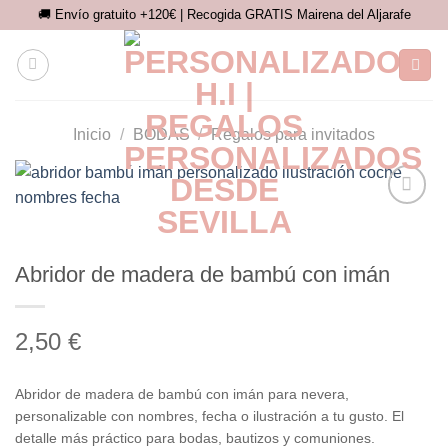
Saltar
🚚 Envío gratuito +120€ | Recogida GRATIS Mairena del Aljarafe
al
contenido
Inicio
/
BODAS
/
Regalos para invitados
Añadir
a la
Abridor de madera de bambú con imán
lista de
deseos
2,50
€
Abridor de madera de bambú con imán para nevera,
personalizable con nombres, fecha o ilustración a tu gusto. El
detalle más práctico para bodas, bautizos y comuniones.