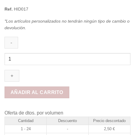
Ref.
HID017
*Los artículos personalizados no tendrán ningún tipo de cambio o
devolución.
Abridor
de
madera
de
bambú
con
AÑADIR AL CARRITO
imán
cantidad
Oferta de dtos. por volumen
Cantidad
Descuento
Precio descontado
1 - 24
-
2,50
€