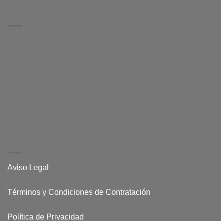
CONTACTO
Teléfono de atención al cliente:
633 22 04 08
Horario de atención telefónica:
Lunes a Jueves: 10’30h – 18’00h.
Viernes: 10’30h – 14’00h.
INFORMACIÓN
Aviso Legal
Términos y Condiciones de Contratación
Política de Privacidad