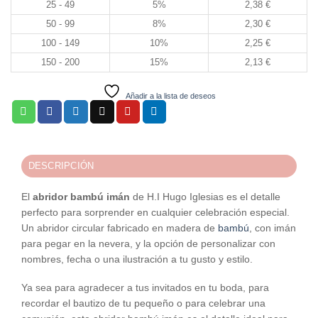
25 - 49
5%
2,38
€
50 - 99
8%
2,30
€
100 - 149
10%
2,25
€
150 - 200
15%
2,13
€
Añadir a la lista de deseos
DESCRIPCIÓN
El
abridor bambú imán
de H.I Hugo Iglesias es el detalle
perfecto para sorprender en cualquier celebración especial.
Un abridor circular fabricado en madera de
bambú
, con imán
para pegar en la nevera, y la opción de personalizar con
nombres, fecha o una ilustración a tu gusto y estilo.
Ya sea para agradecer a tus invitados en tu boda, para
recordar el bautizo de tu pequeño o para celebrar una