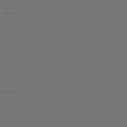
HI HUGO IGLESIAS
Comercio electrónico de venta que ofrece recuerdos
personalizados para Bodas, Bautizos, Comuniones y Días
Especiales.
Síguenos:
CONTACTO
Teléfono de atención al cliente:
633 22 04 08
Horario de atención telefónica: