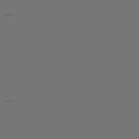
HI HUGO IGLESIAS
Comercio electrónico de venta que ofrece recuerdos
personalizados para Bodas, Bautizos, Comuniones y Días
Especiales.
Síguenos:
CONTACTO
Teléfono de atención al cliente:
633 22 04 08
Horario de atención telefónica: