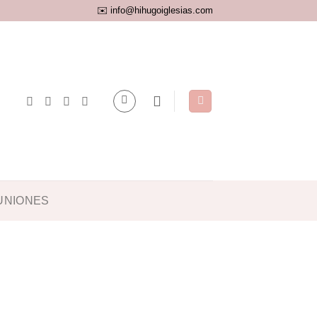
✉️ info@hihugoiglesias.com
UNIONES