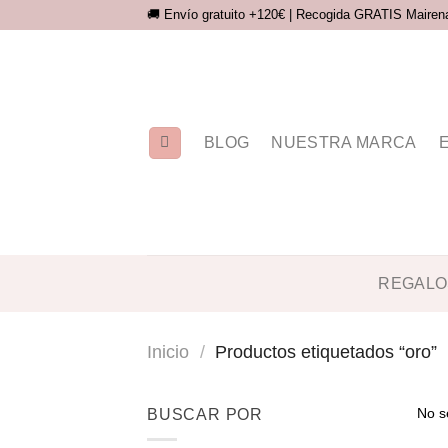
Saltar
🚚 Envío gratuito +120€ | Recogida GRATIS Mairena 
al
contenido
BLOG
NUESTRA MARCA
REGALO
Inicio
/
Productos etiquetados “oro”
No s
BUSCAR POR