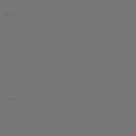
HI HUGO IGLESIAS
Comercio electrónico de venta que ofrece recuerdos
personalizados para Bodas, Bautizos, Comuniones y Días
Especiales.
Síguenos:
CONTACTO
Teléfono de atención al cliente:
633 22 04 08
Horario de atención telefónica: