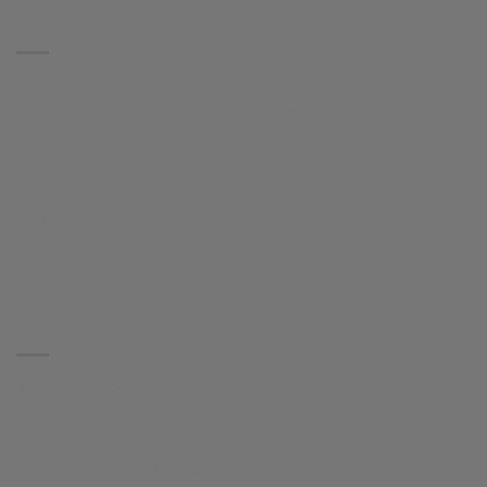
HI HUGO IGLESIAS
Comercio electrónico de venta que ofrece recuerdos
personalizados para Bodas, Bautizos, Comuniones y Días
Especiales.
Síguenos:
CONTACTO
Teléfono de atención al cliente:
633 22 04 08
Horario de atención telefónica: