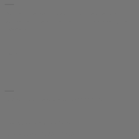
Comercio electrónico de venta que ofrece recuerdos
personalizados para Bodas, Bautizos, Comuniones y Días
Especiales.
Síguenos:
CONTACTO
Teléfono de atención al cliente:
633 22 04 08
Horario de atención telefónica:
Lunes a Jueves: 10’30h – 18’00h.